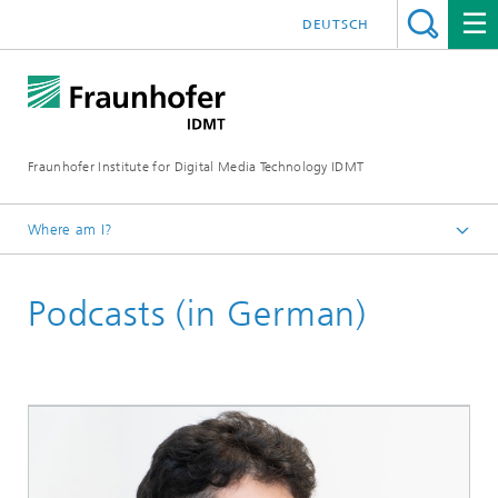
DEUTSCH
Fraunhofer Institute for Digital Media Technology IDMT
Where am I?
Homepage
Podcasts (in German)
Oldenburg Branch HSA
Media Center