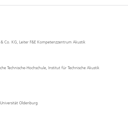
s
 AG & Co. KG, Leiter F&E Kompetenzzentrum Akustik
elle Klangqualität und gute
erständlichkeit
che Technische-Hochschule, Institut für Technische Akustik
 Universität Oldenburg