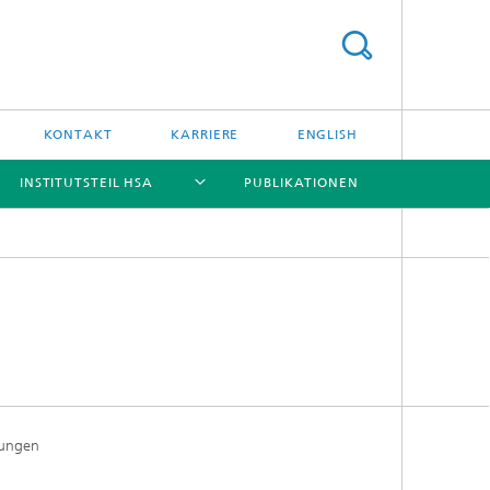
KONTAKT
KARRIERE
ENGLISH
INSTITUTSTEIL HSA
PUBLIKATIONEN
[X]
[X]
[X]
[X]
dungen