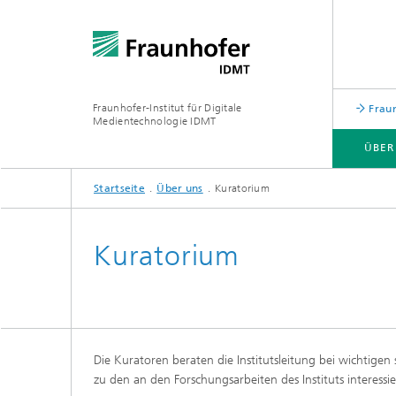
Fraunhofer-Institut für Digitale
Fraun
Medientechnologie IDMT
ÜBER
Startseite
Über uns
Kuratorium
ÜBER UNS
FORSCHUNGSTHEMEN
USE CASES
INSTITUTSTEIL HSA
Kuratorium
Die Kuratoren beraten die Institutsleitung bei wichtig
zu den an den Forschungsarbeiten des Instituts interessie