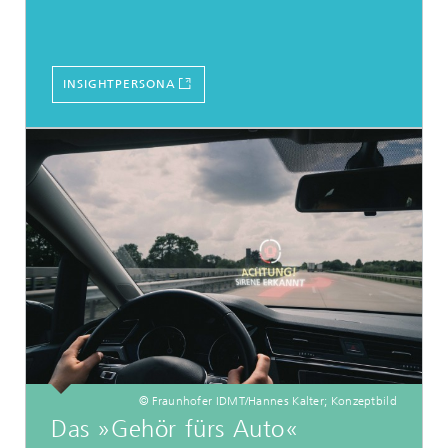
INSIGHTPERSONA
© Fraunhofer IDMT/Hannes Kalter; Konzeptbild
Das »Gehör fürs Auto«