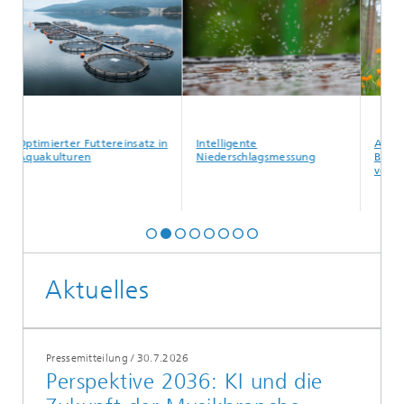
erter Futtereinsatz in
Intelligente
Automatisierte
ulturen
Niederschlagsmessung
Biodiversitätsm
von Tierarten
Aktuelles
Pressemitteilung
/
30.7.2026
Perspektive 2036: KI und die