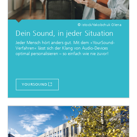
© istock/Yakobchuk Olena
Dein Sound, in jeder Situation
Jeder Mensch hört anders gut. Mit dem »YourSound-
Verfahren« lässt sich der Klang von Audio-Devices
optimal personalisieren – so einfach wie nie zuvor!
YOURSOUND