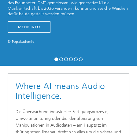
das Fraunhofer IDMT gemeinsam, wie generative KI die
Musikwirtschaft bis 2036 verändern könnte und welche Weichen
dafür heute gestellt werden müssen.
MEHR INFO
© Popakademie
Where AI means Audio
Intelligence.
Die Überwachung industrieller Fertigungsprozesse,
Umweltmonitoring oder die Identifizierung von
Manipulationen in Audiodaten – am Hauptsitz im
thüringischen Ilmenau dreht sich alles um die sichere und