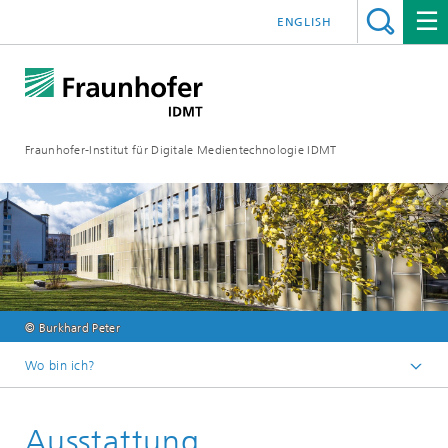
ENGLISH
Fraunhofer-Institut für Digitale Medientechnologie IDMT
© Burkhard Peter
Wo bin ich?
Startseite
Ausstattung
Über uns