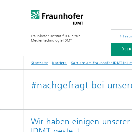
Fraunhofer-Institut für Digitale
Fraun
Medientechnologie IDMT
ÜBER
Startseite
Karriere
Karriere am Fraunhofer IDMT in Il
ÜBER UNS
FORSCHUNGSTHEMEN
USE CASES
INSTITUTSTEIL HSA
#nachgefragt bei unser
Wir haben einigen unserer 
IDMT gestellt: