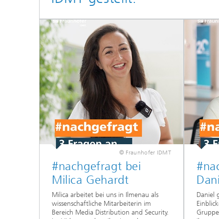
Individu
Sprachv
© Fraunhofer IDMT
#nachgefragt bei
#nac
Milica Gehardt
Dani
Milica arbeitet bei uns in Ilmenau als
Daniel 
wissenschaftliche Mitarbeiterin im
Einblick
Bereich Media Distribution and Security.
Gruppen