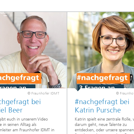
elle Klangqualität und gute
erständlichkeit
© Fraunhofer IDMT
© Fraunho
hgefragt bei
#nachgefragt bei
el Beer
Katrin Pursche
gibt euch in unserem Video
Katrin spielt eine zentrale Rolle,
e in seinen Alltag als
darum geht, neue Talente zu
leiter am Fraunhofer IDMT in
entdecken, oder unsere spanne