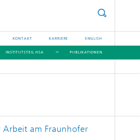
KONTAKT
KARRIERE
ENGLISH
INSTITUTSTEIL HSA
PUBLIKATIONEN
[X]
[X]
[X]
[X]
r Arbeit am Fraunhofer