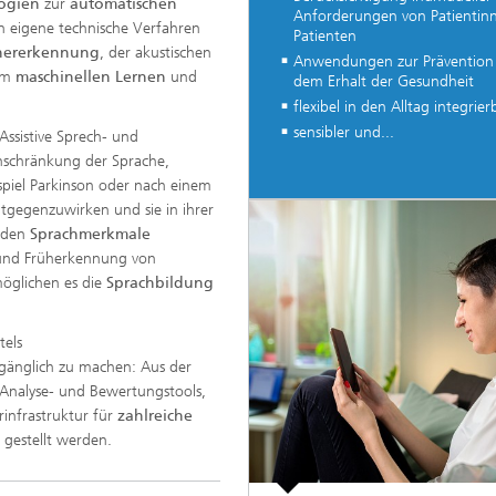
ogien
zur
automatischen
Anforderungen von Patientin
n eigene technische Verfahren
Patienten
chererkennung
, der akustischen
Anwendungen zur Prävention
dem
maschinellen Lernen
und
dem Erhalt der Gesundheit
flexibel in den Alltag integrier
sensibler und...
Assistive Sprech- und
inschränkung der Sprache,
spiel Parkinson oder nach einem
ntgegenzuwirken und sie in ihrer
erden
Sprachmerkmale
 und Früherkennung von
öglichen es die
Sprachbildung
tels
ugänglich zu machen: Aus der
Analyse- und Bewertungstools,
infrastruktur für
zahlreiche
 gestellt werden.