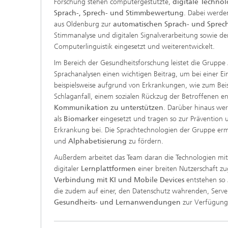
Forschung stehen computergestützte,
digitale
Technol
Sprach-, Sprech- und Stimmbewertung
. Dabei werde
aus Oldenburg zur
automatischen Sprach- und Spre
Stimmanalyse und digitalen Signalverarbeitung sowie 
Computerlinguistik eingesetzt und weiterentwickelt.
Im Bereich der Gesundheitsforschung leistet die Gruppe 
Sprachanalysen einen wichtigen Beitrag, um bei einer E
beispielsweise aufgrund von Erkrankungen, wie zum Bei
Schlaganfall, einem sozialen Rückzug der Betroffenen e
Kommunikation zu unterstützen
. Darüber hinaus w
als
Biomarker
eingesetzt und tragen so zur Prävention
Erkrankung bei. Die Sprachtechnologien der Gruppe erm
und
Alphabetisierung
zu fördern.
Außerdem arbeitet das Team daran die Technologien mit
digitaler
Lernplattformen
einer breiten Nutzerschaft z
Verbindung mit KI und Mobile Devices
entstehen so 
die zudem auf einer, den Datenschutz wahrenden, Server
Gesundheits- und Lernanwendungen
zur Verfügung