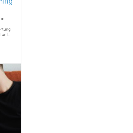
ning
 in
ertung
fünf...