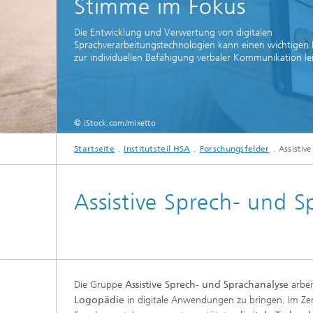
Stimme im Fokus
Die Entwicklung und Verwertung von digitalen
Sprachverarbeitungstechnologien kann einen wichtigen 
zur individuellen Befähigung verbaler Kommunikation lei
Individu
© iStock.com/mixetto
Sprachv
Startseite
Institutsteil HSA
Forschungsfelder
Assistiv
Assistive Sprech- und S
Die Gruppe
Assistive Sprech- und Sprachanalyse
arbei
Logopädie
in digitale Anwendungen zu bringen. Im Z