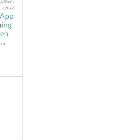
ck/Sladic
1.3.2022
 App
ning
gen
rem