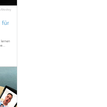
/Stocksy
 für
h lernen
e...