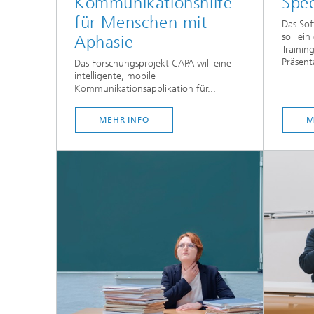
Kommunikationshilfe
Spe
für Menschen mit
Das Sof
soll ei
Aphasie
Trainin
Präsent
Das Forschungsprojekt CAPA will eine
intelligente, mobile
Kommunikationsapplikation für...
MEHR INFO
M