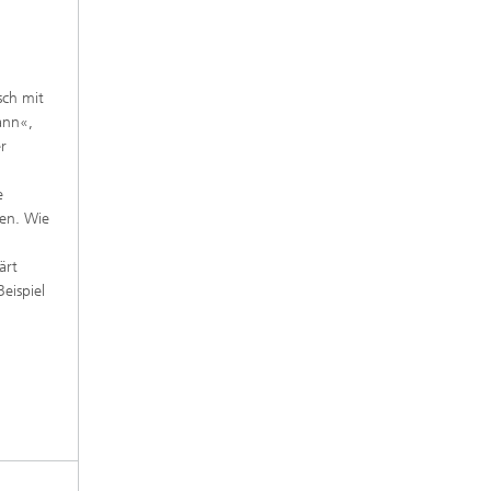
sch mit
ann«,
r
e
en. Wie
ärt
eispiel