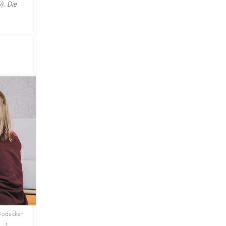
). Die
Bödecker