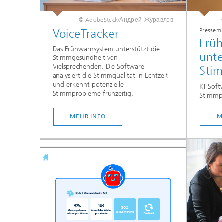
© AdobeStock/Андрей-Журавлев
VoiceTracker
Pressem
Frü
Das Frühwarnsystem unterstützt die
unte
Stimmgesundheit von
Vielsprechenden. Die Software
Sti
analysiert die Stimmqualität in Echtzeit
und erkennt potenzielle
KI-Soft
Stimmprobleme frühzeitig.
Stimmp
MEHR INFO
M