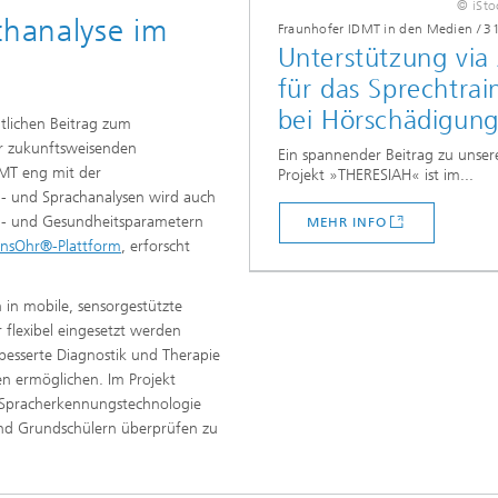
© iSto
chanalyse im
Fraunhofer IDMT in den Medien
/
3
Unterstützung via
für das Sprechtrai
bei Hörschädigun
ntlichen Beitrag zum
r zukunftsweisenden
Ein spannender Beitrag zu unse
DMT eng mit der
Projekt »THERESIAH« ist im...
- und Sprachanalysen wird auch
al- und Gesundheitsparametern
MEHR INFO
nsOhr®-Plattform
, erforscht
in mobile, sensorgestützte
 flexibel eingesetzt werden
rbesserte Diagnostik und Therapie
en ermöglichen. Im Projekt
e Spracherkennungstechnologie
und Grundschülern überprüfen zu