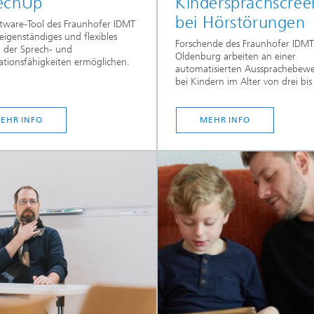
echUp
Kindersprachscree
bei Hörstörungen
tware-Tool des Fraunhofer IDMT
n eigenständiges und flexibles
Forschende des Fraunhofer IDMT
g der Sprech- und
Oldenburg arbeiten an einer
ationsfähigkeiten ermöglichen.
automatisierten Aussprachebew
bei Kindern im Alter von drei bis 
EHR INFO
MEHR INFO