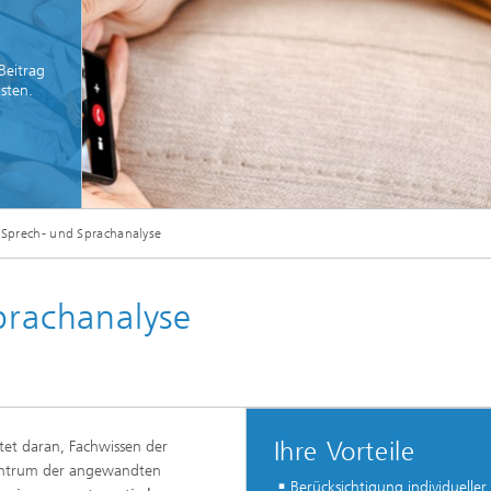
Beitrag
sten.
elle Klangqualität und gute
erständlichkeit
© istock/mixetto
e Sprech- und Sprachanalyse
prachanalyse
Ihre Vorteile
tet daran, Fachwissen der
entrum der angewandten
Berücksichtigung individueller