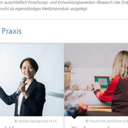
 ausschließlich Forschungs- und Entwicklungszwecken (Research Use Only
d nicht als eigenständiges Medizinprodukt ausgelegt.
Praxis
© Adobe Stock/ponta1414
© Fraunhofer IDMT/Anika 