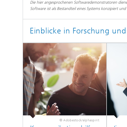
Die hier angesprochenen Softwaredemonstratoren dienen
Software ist als Bestandteil eines Systems konzipiert un
Einblicke in Forschung und 
© Adobestock/alphaspirit