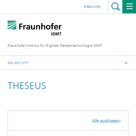
ENGLISH
Fraunhofer-Institut für Digitale Medientechnologie IDMT
Wo bin ich?
Startseite
THESEUS
Über uns
Projekte und Produkte
Alle ausklappen