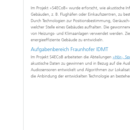
Im Projekt »S4ECoB« wurde erforscht, wie akustische 
Gebäuden, z. B. Flughäfen oder Einkaufszentren, zu be
Durch Technologien zur Positionsbestimmung, Geräusch- 
welcher Stelle eines Gebäudes aufhalten. Die gewonne
von Heizungs- und Klimaanlagen verwendet werden. Ziel 
energieeffiziente Gebäude zu entwickeln.
Aufgabenbereich Fraunhofer IDMT
Individu
Sprachv
Im Projekt S4ECoB arbeiteten die Abteilungen
»Hör-, Sp
akustische Daten zu gewinnen und in Bezug auf die Aus
Audiosensoren entwickelt und Algorithmen zur Lokalisat
die Anbindung der entwickelten Technologie an besteh