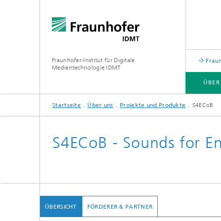
Fraunhofer-Institut für Digitale
Fraun
Medientechnologie IDMT
ÜBER
Startseite
Über uns
Projekte und Produkte
S4ECoB
ÜBER UNS
FORSCHUNGSTHEMEN
USE CASES
INSTITUTSTEIL HSA
S4ECoB - Sounds for En
ÜBERSICHT
FÖRDERER & PARTNER