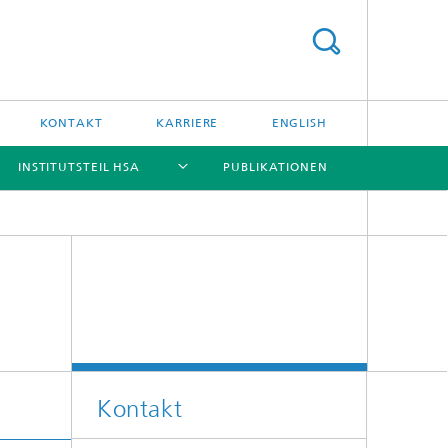
KONTAKT
KARRIERE
ENGLISH
INSTITUTSTEIL HSA
PUBLIKATIONEN
[X]
[X]
[X]
[X]
Kontakt