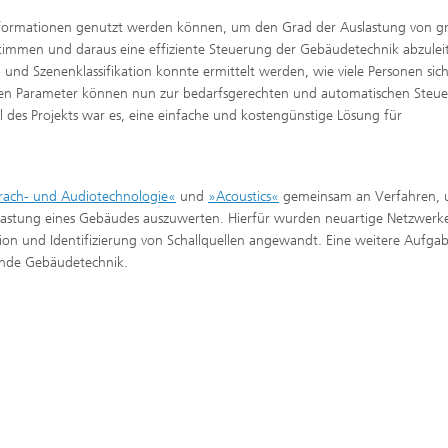
Informationen genutzt werden können, um den Grad der Auslastung von g
stimmen und daraus eine effiziente Steuerung der Gebäudetechnik abzulei
und Szenenklassifikation konnte ermittelt werden, wie viele Personen sic
nen Parameter können nun zur bedarfsgerechten und automatischen Steu
des Projekts war es, eine einfache und kostengünstige Lösung für
elle Klangqualität und gute
erständlichkeit
rach- und Audiotechnologie«
und
»Acoustics«
gemeinsam an Verfahren,
lastung eines Gebäudes auszuwerten. Hierfür wurden neuartige Netzwerk
ion und Identifizierung von Schallquellen angewandt. Eine weitere Aufga
ende Gebäudetechnik.