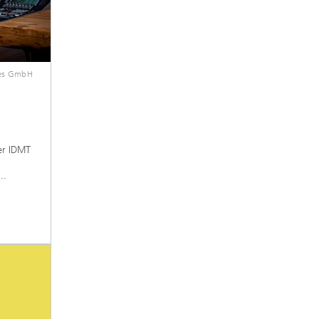
ies GmbH
er IDMT
..