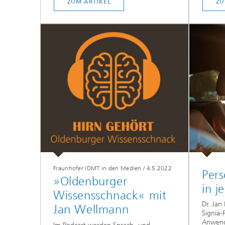
ZUM ARTIKEL
ZU
Fraunhofer IDMT in den Medien
/
4.5.2022
Pers
»Oldenburger
in j
Wissensschnack« mit
Dr. Jan
Jan Wellmann
Signia-
Anwend