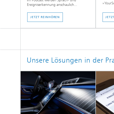
Im Podcast werden Sprach- und
»YourS
Ereigniserkennung anschaulich...
JETZT REINHÖREN
JETZ
Unsere Lösungen in der Pra