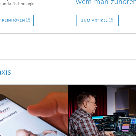
wem man zuhören
ound«-Technologie.
T REINHÖREN
ZUM ARTIKEL
xis