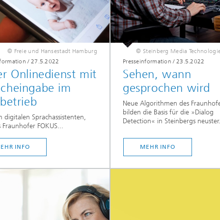
© Freie und Hansestadt Hamburg
© Steinberg Media Technolog
nformation
/
27.5.2022
Presseinformation
/
23.5.2022
er Onlinedienst mit
Sehen, wann
acheingabe im
gesprochen wird
tbetrieb
Neue Algorithmen des Fraunhof
bilden die Basis für die »Dialog
 digitalen Sprachassistenten,
Detection« in Steinbergs neuster.
 Fraunhofer FOKUS...
EHR INFO
MEHR INFO