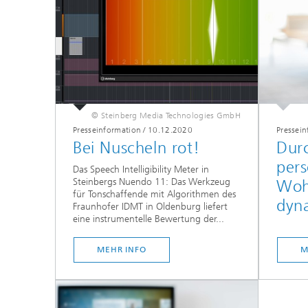
© Steinberg Media Technologies GmbH
Presseinformation
/
10.12.2020
Pressei
Bei Nuscheln rot!
Dur
pers
Das Speech Intelligibility Meter in
Steinbergs Nuendo 11: Das Werkzeug
Woh
für Tonschaffende mit Algorithmen des
dyn
Fraunhofer IDMT in Oldenburg liefert
eine instrumentelle Bewertung der...
MEHR INFO
M