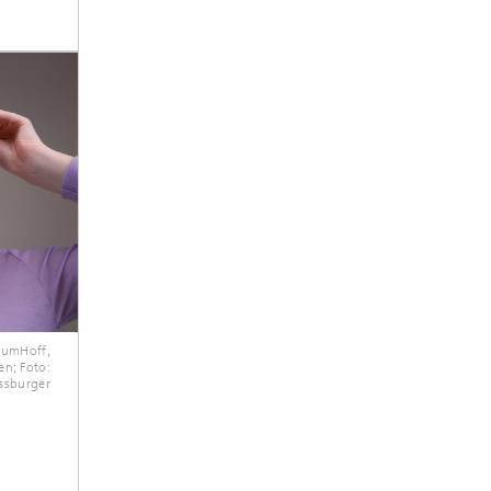
zumHoff,
n; Foto:
ssburger