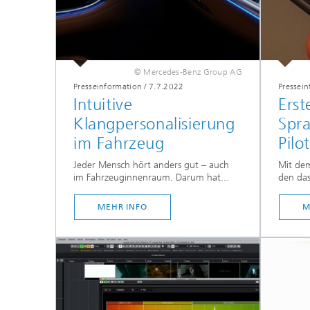
© Mercedes-Benz Group AG
Presseinformation
/
7.7.2022
Pressei
Intuitive
Erst
Klangpersonalisierung
Spr
im Fahrzeug
Pilo
Jeder Mensch hört anders gut – auch
Mit dem
im Fahrzeuginnenraum. Darum hat...
den das
MEHR INFO
M