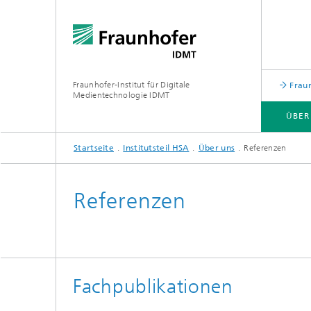
Fraunhofer-Institut für Digitale
Fraun
Medientechnologie IDMT
ÜBER
Startseite
Institutsteil HSA
Über uns
Referenzen
ÜBER UNS
FORSCHUNGSTHEMEN
USE CASES
INSTITUTSTEIL HSA
Referenzen
Fachpublikationen