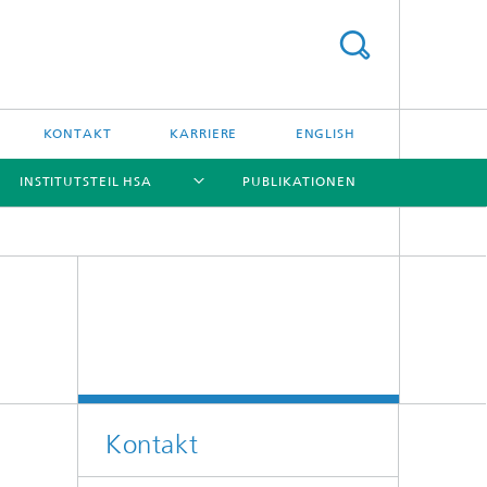
KONTAKT
KARRIERE
ENGLISH
INSTITUTSTEIL HSA
PUBLIKATIONEN
[X]
[X]
[X]
[X]
Kontakt