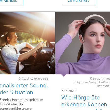
M ARTIKEL
ZUM ARTIKEL
© iStock.com/Geber86
© Design: Tim
UbiquitousDesign, UniSiege
onalisierter Sound,
DavidStra
eder Situation
22.6.2020
Wie Hörgeräte
 Rennies-Hochmuth spricht im
erkennen können,
Podcast über die
ungsbereiche unserer