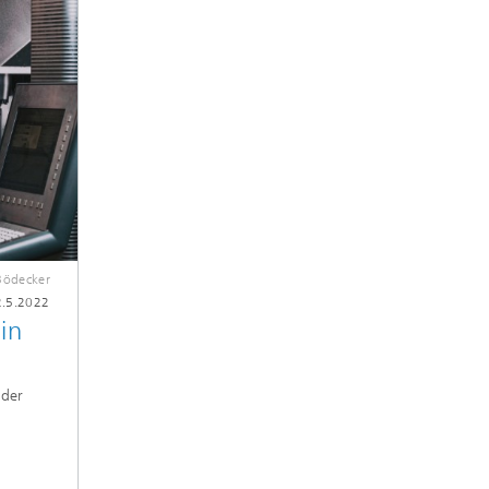
Bödecker
2.5.2022
in
 der