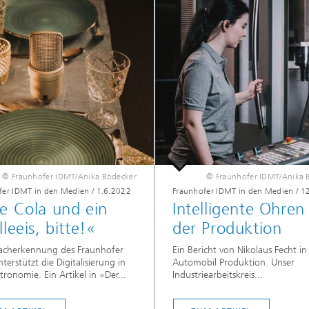
© Fraunhofer IDMT/Anika Bödecker
© Fraunhofer IDMT/Anika 
fer IDMT in den Medien
/
1.6.2022
Fraunhofer IDMT in den Medien
/
1
e Cola und ein
Intelligente Ohren 
lleeis, bitte!«
der Produktion
racherkennung des Fraunhofer
Ein Bericht von Nikolaus Fecht in
terstützt die Digitalisierung in
Automobil Produktion. Unser
tronomie. Ein Artikel in »Der...
Industriearbeitskreis...