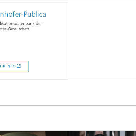
nhofer-Publica
likationsdatenbank der
fer-Gesellschaft
elle Klangqualität und gute
erständlichkeit
HR INFO