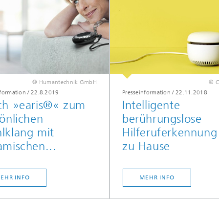
© Humantechnik GmbH
© 
nformation
/
22.8.2019
Presseinformation
/
22.11.2018
ch »earis®« zum
Intelligente
önlichen
berührungslose
lklang mit
Hilferuferkennung
amischen...
zu Hause
EHR INFO
MEHR INFO