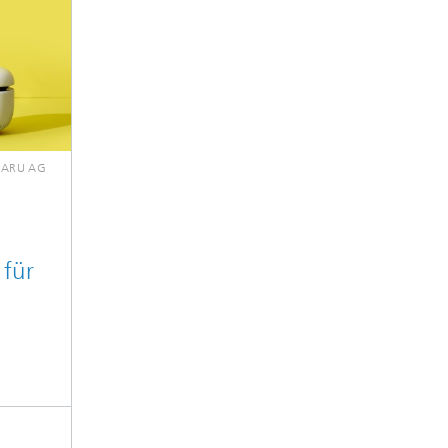
CARU AG
 für