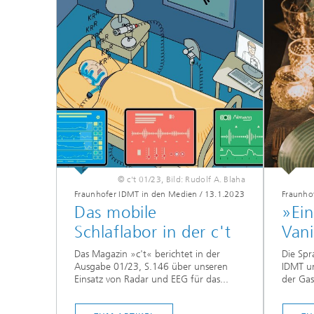
© c't 01/23, Bild: Rudolf A. Blaha
Fraunhofer IDMT in den Medien
/
13.1.2023
Fraunho
Das mobile
»Ein
Schlaflabor in der c't
Vani
Das Magazin »c't« berichtet in der
Die Sp
Ausgabe 01/23, S.146 über unseren
IDMT un
Einsatz von Radar und EEG für das...
der Gas