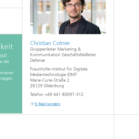
Christian Colmer
keit
Gruppenleiter Marketing &
Kommunikation Geschäftsfeldleiter
IDMT
Defense
e die
Fraunhofer-Institut für Digitale
imieren
Medientechnologie IDMT
hsagen,
Marie-Curie-Straße 2
26129 Oldenburg
Telefon +49 441 80097-312
E-Mail senden