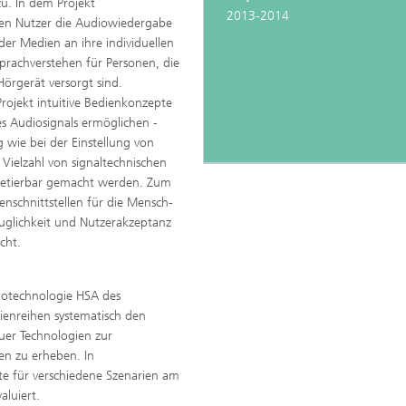
u. In dem Projekt
2013-2014
en Nutzer die Audiowiedergabe
r Medien an ihre individuellen
prachverstehen für Personen, die
örgerät versorgt sind.
jekt intuitive Bedienkonzepte
es Audiosignals ermöglichen -
 wie bei der Einstellung von
elle Klangqualität und gute
Vielzahl von signaltechnischen
erständlichkeit
pretierbar gemacht werden. Zum
nschnittstellen für die Mensch-
auglichkeit und Nutzerakzeptanz
cht.
udiotechnologie HSA des
enreihen systematisch den
uer Technologien zur
en zu erheben. In
 für verschiedene Szenarien am
aluiert.