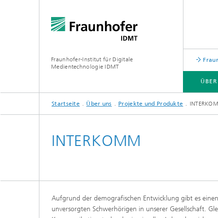
Fraunhofer-Institut für Digitale
Fraun
Medientechnologie IDMT
ÜBER
Startseite
Über uns
Projekte und Produkte
INTERKO
ÜBER UNS
FORSCHUNGSTHEMEN
USE CASES
INSTITUTSTEIL HSA
INTERKOMM
Aufgrund der demografischen Entwicklung gibt es einen
unversorgten Schwerhörigen in unserer Gesellschaft. Gl