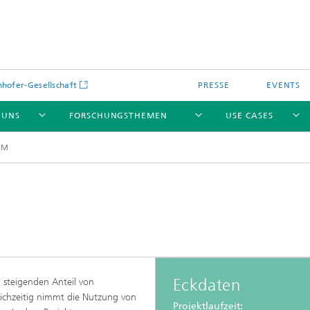
hofer-Gesellschaft
PRESSE
EVENTS
 UNS
FORSCHUNGSTHEMEN
USE CASES
MM
Eckdaten
 steigenden Anteil von
eichzeitig nimmt die Nutzung von
Projektlaufzeit: