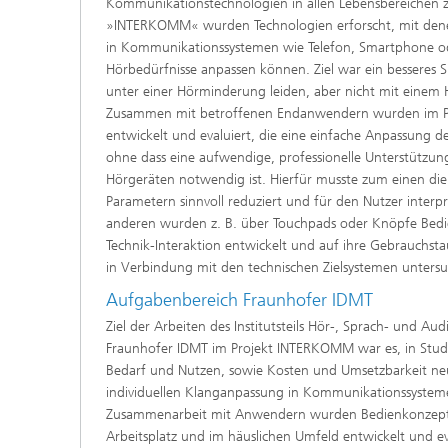
Kommunikationstechnologien in allen Lebensbereichen z
»INTERKOMM« wurden Technologien erforscht, mit den
in Kommunikationssystemen wie Telefon, Smartphone ode
Hörbedürfnisse anpassen können. Ziel war ein besseres S
unter einer Hörminderung leiden, aber nicht mit einem H
Zusammen mit betroffenen Endanwendern wurden im Pro
entwickelt und evaluiert, die eine einfache Anpassung d
ohne dass eine aufwendige, professionelle Unterstützung
Individu
Hörgeräten notwendig ist. Hierfür musste zum einen die 
Sprachv
Parametern sinnvoll reduziert und für den Nutzer inter
anderen wurden z. B. über Touchpads oder Knöpfe Bedie
Technik-Interaktion entwickelt und auf ihre Gebrauchst
in Verbindung mit den technischen Zielsystemen untersu
Aufgabenbereich Fraunhofer IDMT
Ziel der Arbeiten des Institutsteils Hör-, Sprach- und A
Fraunhofer IDMT im Projekt INTERKOMM war es, in Studi
Bedarf und Nutzen, sowie Kosten und Umsetzbarkeit ne
individuellen Klanganpassung in Kommunikationssystem
Zusammenarbeit mit Anwendern wurden Bedienkonzepte
Arbeitsplatz und im häuslichen Umfeld entwickelt und ev