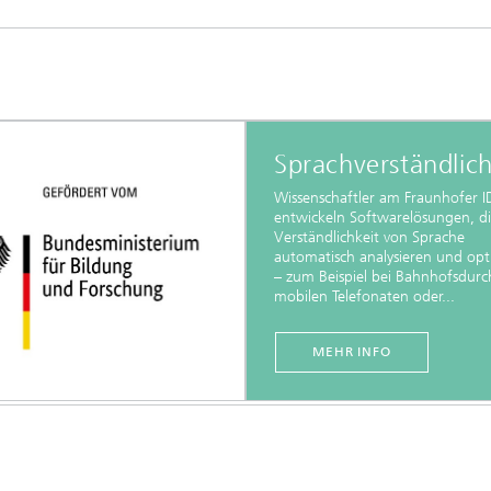
Sprachverständlich
Wissenschaftler am Fraunhofer 
entwickeln Softwarelösungen, di
Verständlichkeit von Sprache
automatisch analysieren und opt
– zum Beispiel bei Bahnhofsdurc
mobilen Telefonaten oder...
MEHR INFO