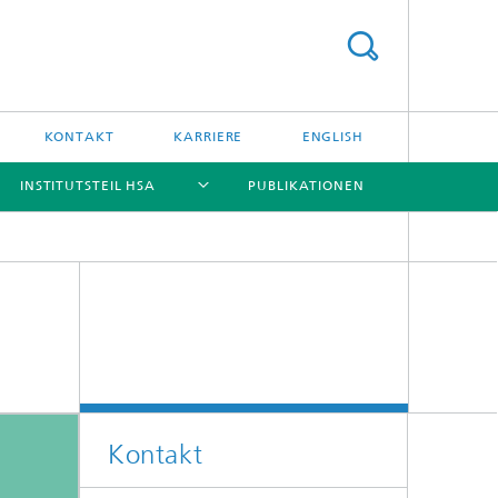
KONTAKT
KARRIERE
ENGLISH
INSTITUTSTEIL HSA
PUBLIKATIONEN
[X]
[X]
[X]
[X]
Kontakt