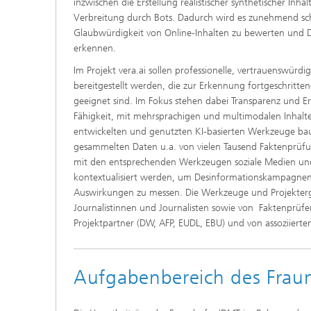
inzwischen die Erstellung realistischer synthetischer Inh
Verbreitung durch Bots. Dadurch wird es zunehmend sc
Glaubwürdigkeit von Online-Inhalten zu bewerten und
erkennen.
Im Projekt vera.ai sollen professionelle, vertrauenswürd
bereitgestellt werden, die zur Erkennung fortgeschritte
geeignet sind. Im Fokus stehen dabei Transparenz und Er
Fähigkeit, mit mehrsprachigen und multimodalen Inhalt
Individu
Sprachv
entwickelten und genutzten KI-basierten Werkzeuge bau
gesammelten Daten u.a. von vielen Tausend Faktenprü
mit den entsprechenden Werkzeugen soziale Medien und
kontextualisiert werden, um Desinformationskampagnen
Auswirkungen zu messen. Die Werkzeuge und Projekter
Journalistinnen und Journalisten sowie von Faktenprüf
Projektpartner (DW, AFP, EUDL, EBU) und von assoziierten 
Aufgabenbereich des Frau