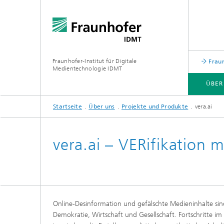
Fraunhofer-Institut für Digitale
Fraun
Medientechnologie IDMT
ÜBER
Startseite
Über uns
Projekte und Produkte
vera.ai
ÜBER UNS
FORSCHUNGSTHEMEN
USE CASES
INSTITUTSTEIL HSA
vera.ai – VERifikation m
Online-Desinformation und gefälschte Medieninhalte sin
Demokratie, Wirtschaft und Gesellschaft. Fortschritte im