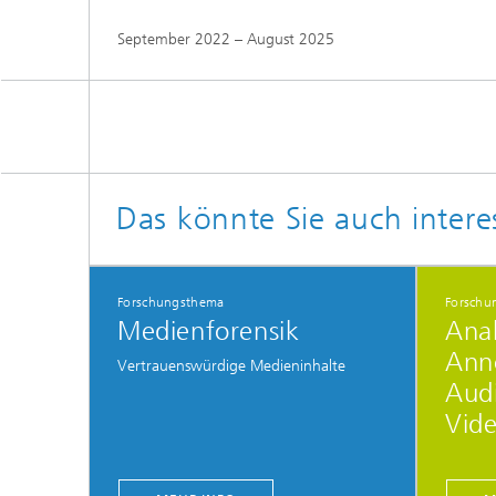
September 2022 – August 2025
Das könnte Sie auch intere
Forschungsthema
Forschu
Medienforensik
Ana
Ann
Vertrauenswürdige Medieninhalte
Aud
Vide