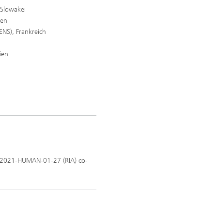
 Slowakei
ien
ENS), Frankreich
ien
-2021-HUMAN-01-27 (RIA) co-