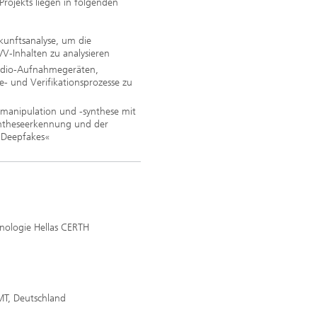
rojekts liegen in folgenden
kunftsanalyse, um die
-Inhalten zu analysieren
Audio-Aufnahmegeräten,
e- und Verifikationsprozesse zu
manipulation und -synthese mit
yntheseerkennung und der
»Deepfakes«
nologie Hellas CERTH
DMT, Deutschland