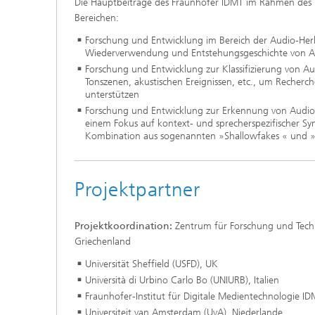
Die Hauptbeiträge des Fraunhofer IDMT im Rahmen des P
Bereichen:
Forschung und Entwicklung im Bereich der Audio-Her
Wiederverwendung und Entstehungsgeschichte von A/V
Forschung und Entwicklung zur Klassifizierung von 
Tonszenen, akustischen Ereignissen, etc., um Recherch
unterstützen
Forschung und Entwicklung zur Erkennung von Audio
einem Fokus auf kontext- und sprecherspezifischer S
Kombination aus sogenannten »Shallowfakes « und 
Projektpartner
Projektkoordination:
Zentrum für Forschung und Tech
Griechenland
Universität Sheffield (USFD), UK
Università di Urbino Carlo Bo (UNIURB), Italien
Fraunhofer-Institut für Digitale Medientechnologie I
Universiteit van Amsterdam (UvA), Niederlande