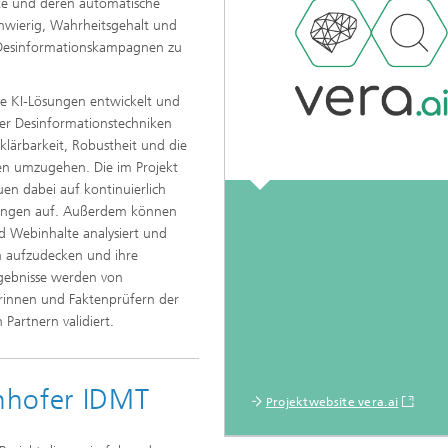
alte und deren automatische
hwierig, Wahrheitsgehalt und
 Desinformationskampagnen zu
ige KI-Lösungen entwickelt und
ner Desinformationstechniken
klärbarkeit, Robustheit und die
en umzugehen. Die im Projekt
elle Klangqualität und gute
erständlichkeit
en dabei auf kontinuierlich
fungen auf. Außerdem können
 Webinhalte analysiert und
 aufzudecken und ihre
gebnisse werden von
erinnen und Faktenprüfern der
Partnern validiert.
nhofer IDMT
Projektwebsite vera.ai