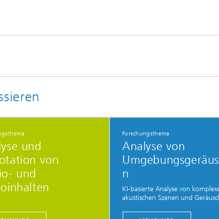
ssieren
ngsthema
Forschungsthema
lyse und
Analyse von
otation von
Umgebungsgeräus
io- und
n
oinhalten
KI-basierte Analyse von komplex
akustischen Szenen und Geräus