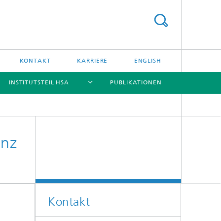
KONTAKT
KARRIERE
ENGLISH
INSTITUTSTEIL HSA
PUBLIKATIONEN
[X]
[X]
[X]
[X]
enz
Kontakt