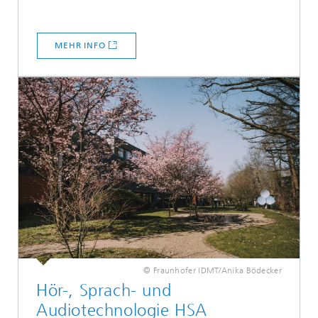
MEHR INFO
© Fraunhofer IDMT/Anika Bödecker
Hör-, Sprach- und
Audiotechnologie HSA